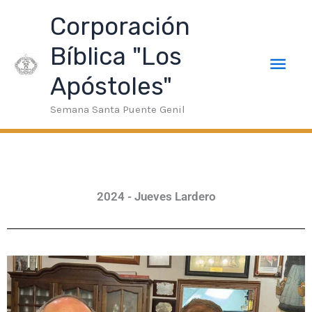
Ir
eneme Bonusu Veren Siteler
taraftarium24
superbetin giri
Men
Corporación
al
contenido
Bíblica "Los
prin
Apóstoles"
Semana Santa Puente Genil
2024 - Jueves Lardero