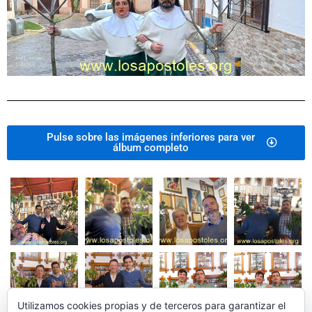
Pulse sobre las imágenes inferiores para ver
álbum completo
Utilizamos cookies propias y de terceros para garantizar el