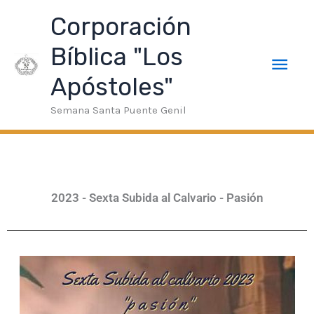
Ir
u Veren Siteler
taraftarium24
superbetin giriş
jojobet
Gala
Men
Corporación
al
contenido
Bíblica "Los
prin
Apóstoles"
Semana Santa Puente Genil
2023 - Sexta Subida al Calvario - Pasión