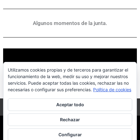
Algunos momentos de la junta.
Utilizamos cookies propias y de terceros para garantizar el
funcionamiento de la web, medir su uso y mejorar nuestros
servicios. Puede aceptar todas las cookies, rechazar las no
necesarias o configurar sus preferencias.
Política de cookies
Aceptar todo
Copyright © 2026
Corporación Bíblica "Los
Rechazar
Apóstoles"
| Desarrollado por Juan M. Granados
Usamos cookies para asegurarnos de brindarle la mejor
experiencia en nuestro sitio web.
Morillo
Configurar
Ok