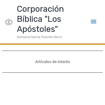
Ir
ink
Deneme Bonusu Veren Siteler
taraftarium24
superbetin
Men
Corporación
al
contenido
Bíblica "Los
prin
Apóstoles"
Semana Santa Puente Genil
Artículos de interés