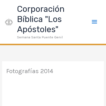
Ir
Deneme Bonusu Veren Siteler
taraftarium24
superbetin gir
Men
Corporación
al
contenido
Bíblica "Los
prin
Apóstoles"
Semana Santa Puente Genil
Fotografías 2014