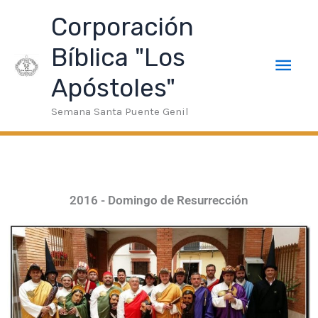
Ir
k
Deneme Bonusu Veren Siteler
taraftarium24
superbetin gi
Men
Corporación
al
contenido
Bíblica "Los
prin
Apóstoles"
Semana Santa Puente Genil
2016 - Domingo de Resurrección