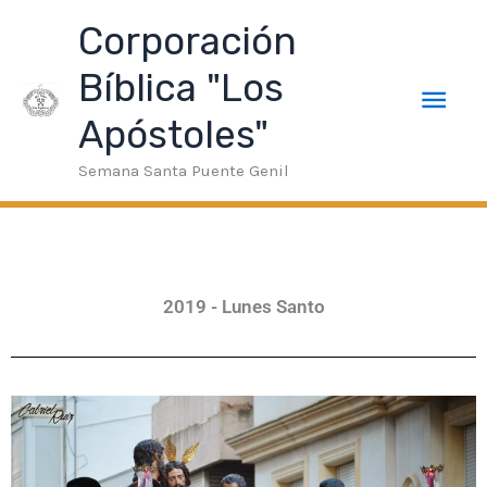
Ir
neme Bonusu Veren Siteler
taraftarium24
stake
superbetin
Men
Corporación
al
contenido
Bíblica "Los
prin
Apóstoles"
Semana Santa Puente Genil
2019 - Lunes Santo