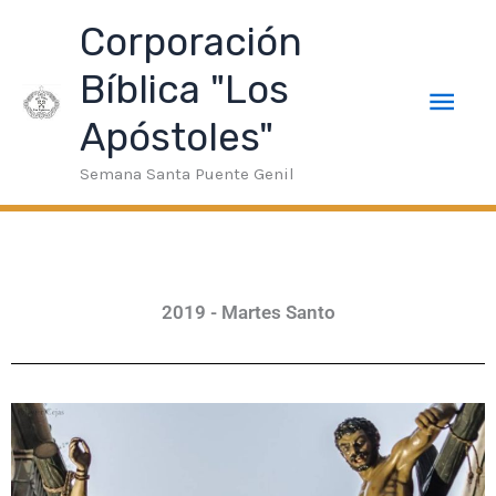
Ir
u Veren Siteler
taraftarium24
superbetin giriş
jojobet
Gala
Men
Corporación
al
contenido
Bíblica "Los
prin
Apóstoles"
Semana Santa Puente Genil
2019 - Martes Santo