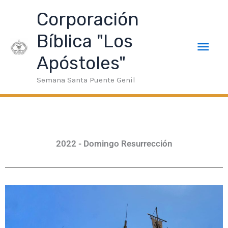
Ir
neme Bonusu Veren Siteler
taraftarium24
superbetin giriş
Men
Corporación
al
contenido
Bíblica "Los
prin
Apóstoles"
Semana Santa Puente Genil
2022 - Domingo Resurrección