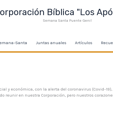
bet
Padişahbet
angkor sphere
marsbahis
Ataşehir Escort
li
orporación Bíblica "Los Apó
Semana Santa Puente Genil
emana-Santa
Juntas anuales
Artículos
Recue
ocial y económica, con la alerta del coronavirus (Covid-19)
do reunir en nuestra Corporación, pero nuestros corazon