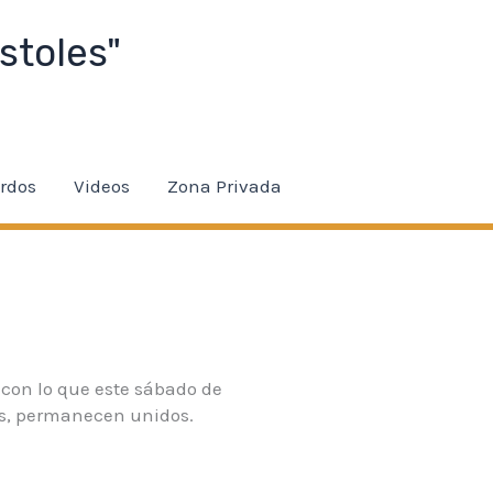
gobet
porno izle
Galabet
kingroyal
Celtabet
Hitbet
Celtabet
be
stoles"
rdos
Videos
Zona Privada
, con lo que este sábado de
es, permanecen unidos.