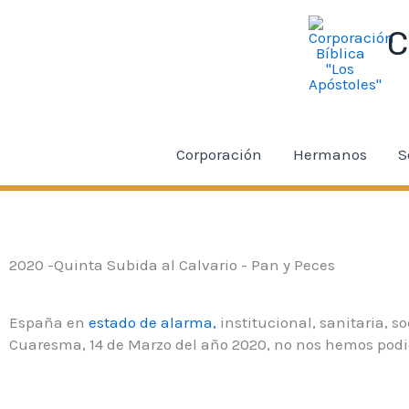
Ir
u Veren Siteler
taraftarium24
superbetin giriş
jojobet
Gala
al
C
contenido
Corporación
Hermanos
S
2020 -Quinta Subida al Calvario - Pan y Peces
España en
estado de alarma,
institucional, sanitaria, s
Cuaresma, 14 de Marzo del año 2020, no nos hemos podi