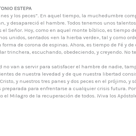
TONIO ESTEPA
panes y los peces”. En aquel tiempo, la muchedumbre comp
 pan, y desapareció el hambre. Todos tenemos unos talentos
s el Señor. Hoy, como en aquel monte bíblico, es tiempo d
nos unidos, sentados «en la hierba verde», tal y como ord
n forma de corona de espinas. Ahora, es tiempo de Fé y de 
ular trinchera, escuchando, obedeciendo, y creyendo. No
d no van a servir para satisfacer el hambre de nadie, ta
ntes de nuestra levedad y de que nuestra libertad consis
sto, y nuestros tres panes y dos peces en el prójimo, y só
s preparada para enfrentarse a cualquier crisis futura. 
o el Milagro de la recuperación de todos. ¡Viva los Apóstol