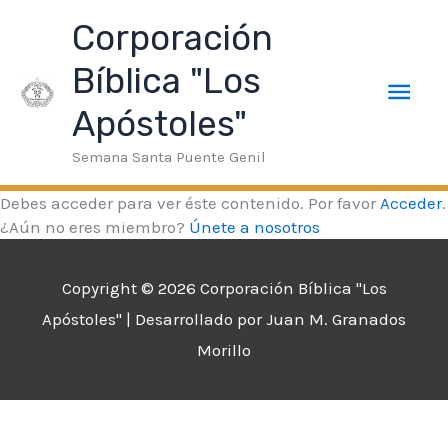
Ir
ink
Deneme Bonusu Veren Siteler
taraftarium24
superbetin
Men
Corporación
al
contenido
Bíblica "Los
prin
Apóstoles"
Semana Santa Puente Genil
Debes acceder para ver éste contenido. Por favor
Acceder
.
¿Aún no eres miembro?
Únete a nosotros
Copyright © 2026
Corporación Bíblica "Los
Apóstoles"
| Desarrollado por Juan M. Granados
Morillo