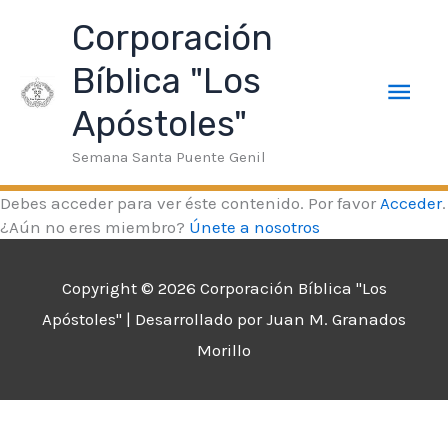
Ir
e
hacklink
Deneme Bonusu Veren Siteler
taraftarium24
sup
Men
Corporación
al
contenido
Bíblica "Los
prin
Apóstoles"
Semana Santa Puente Genil
Debes acceder para ver éste contenido. Por favor
Acceder
.
¿Aún no eres miembro?
Únete a nosotros
Copyright © 2026
Corporación Bíblica "Los
Apóstoles"
| Desarrollado por Juan M. Granados
Morillo