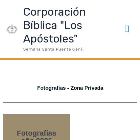
Ir
neme Bonusu Veren Siteler
Grandpashabet
taraftarium24
Me
Corporación
al
contenido
Bíblica "Los
pri
Apóstoles"
Semana Santa Puente Genil
Fotografías - Zona Privada
Fotografías